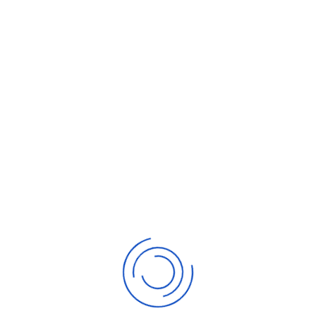
duite d’entretiens à partir des supports mis
S
rofessionnel.
bligation légale et un levier de gestion des
e la GPEC.
ntretien professionnel pour en faire un
ivation et de développement des
u service de la performance et du bien-être
 de l’entretien et savoir avancer dans
rofils (collaborateurs en fin de carrière,