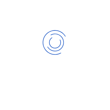
Envoyer
 les informations saisies soient exploitées dans le
elation commerciale qui peut en découler.
ituation de Handicap
(PSH), merci de nous inform
us puissions adapter les modalités d'accueil (dur