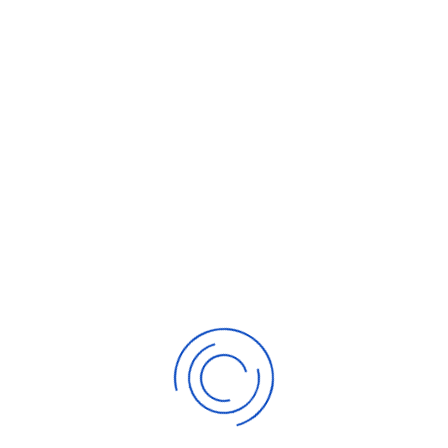
posture de
commercial intègre
pour mettre la
confiance au coeur
des relations
Optimiser sa
communication
pour comprendre et
se faire comprendre
de tout type de
client.