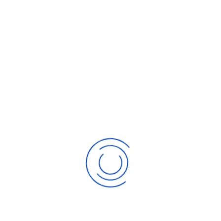
La
complémentarité
de l’équipe favorise des
réponses adaptées à tous les aspects de votre
projet.
Formation
Vos
formations cousues main
sont animées
avec générosité par nos formateurs investis.
Accompagnement
Parce que vous êtes uniques, nous choisissons
avec soin votre
accompagnant
.
Des intervenants ressources pour
des actions ciblées