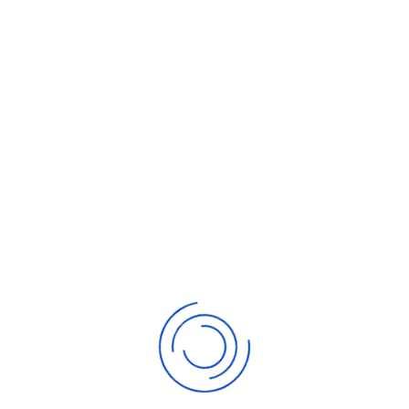
tuation et des jeux de rôle en tant
ente
ode de vente et les différentes étapes
ide à la Vente, les techniques liées à la
itement des objections
rtements gagnants
vente
t reformuler « utile » pour affiner la
tivations
e au « CAM », et être convaincu pour
S